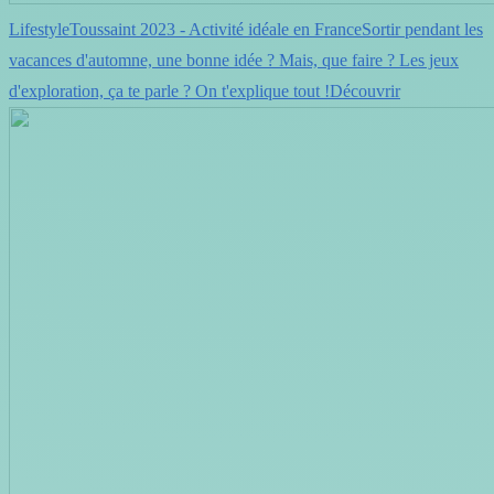
LifestyleToussaint 2023 - Activité idéale en FranceSortir pendant les
vacances d'automne, une bonne idée ? Mais, que faire ? Les jeux
d'exploration, ça te parle ? On t'explique tout !Découvrir