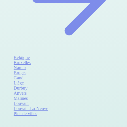
Belgique
Bruxelles
Namur
Bruges
Gand
Liège
Durbuy
Anvers
Malines
Louvain
Louvain-La-Neuve
Plus de villes