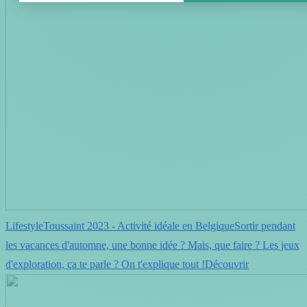
LifestyleToussaint 2023 - Activité idéale en BelgiqueSortir pendant
les vacances d'automne, une bonne idée ? Mais, que faire ? Les jeux
d'exploration, ça te parle ? On t'explique tout !Découvrir