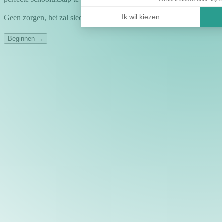
Ik wil kiezen
Geen zorgen, het zal slechts
2 minuten
! ⏱️
Beginnen →