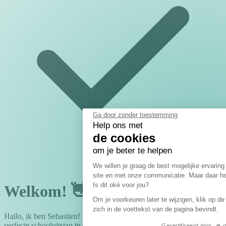
Ga door zonder toestemming
Help ons met
de cookies
om je beter te helpen
Toestemmingsbeheerpla
We willen je graag de best mogelijke ervarin
site en met onze communicatie. Maar daar h
Axeptio consen
Is dit oké voor jou?
Welkom! 👋
Om je voorkeuren later te wijzigen, klik op de
zich in de voettekst van de pagina bevindt.
Hallo, ik ben
Sebastien
! Ik help je even met dit korte formulier om je
perfecte schooluitstap te organiseren.
Gecertificeerd door