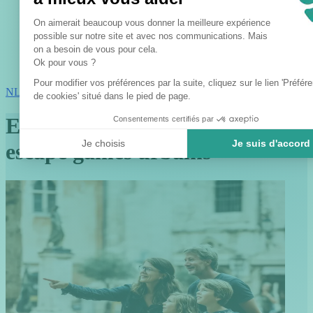
Plateforme de Gestion du Consent
On aimerait beaucoup vous donner la meilleure expérience
possible sur notre site et avec nos communications. Mais
on a besoin de vous pour cela.
Axeptio consent
Ok pour vous ?
Pour modifier vos préférences par la suite, cliquez sur le lien 'Préfér
NL
de cookies' situé dans le pied de page.
Explorez 70 villes grâce à nos
Consentements certifiés par
Je choisis
Je suis d'accord
escape games urbains