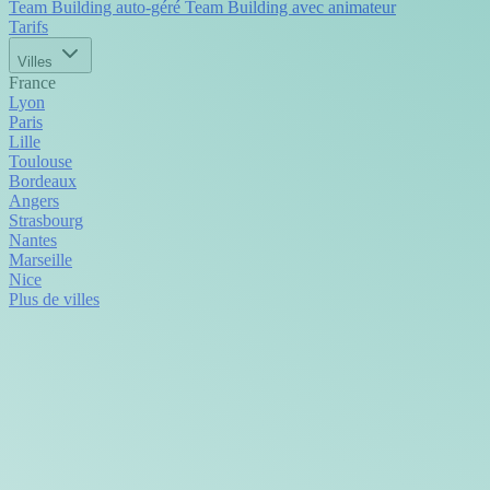
Team Building auto-géré
Team Building avec animateur
Tarifs
Villes
France
Lyon
Paris
Lille
Toulouse
Bordeaux
Angers
Strasbourg
Nantes
Marseille
Nice
Plus de villes