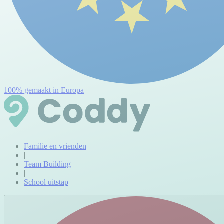
100% gemaakt in Europa
Familie en vrienden
|
Team Building
|
School uitstap