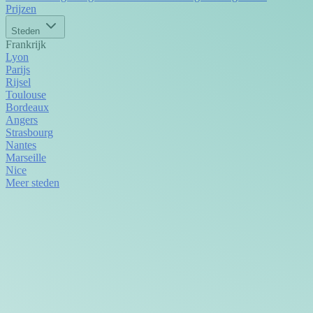
Prijzen
Steden
Frankrijk
Lyon
Parijs
Rijsel
Toulouse
Bordeaux
Angers
Strasbourg
Nantes
Marseille
Nice
Meer steden