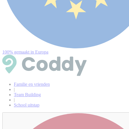
100% gemaakt in Europa
Familie en vrienden
|
Team Building
|
School uitstap