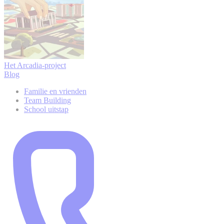
Het Arcadia-project
Blog
Familie en vrienden
Team Building
School uitstap