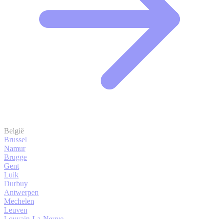
België
Brussel
Namur
Brugge
Gent
Luik
Durbuy
Antwerpen
Mechelen
Leuven
Louvain-La-Neuve