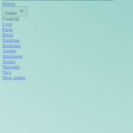
Prijzen
Steden
Frankrijk
Lyon
Parijs
Rijsel
Toulouse
Bordeaux
Angers
Strasbourg
Nantes
Marseille
Nice
Meer steden