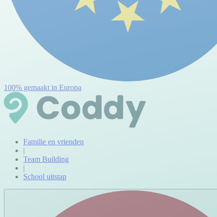
100% gemaakt in Europa
Familie en vrienden
|
Team Building
|
School uitstap