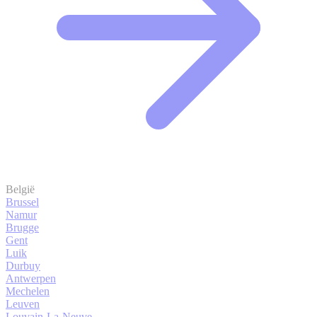
België
Brussel
Namur
Brugge
Gent
Luik
Durbuy
Antwerpen
Mechelen
Leuven
Louvain-La-Neuve