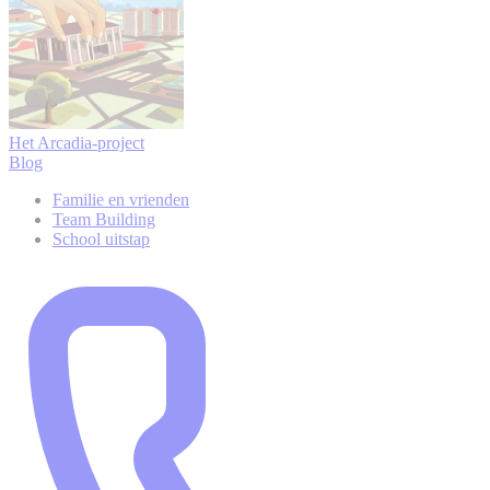
Het Arcadia-project
Blog
Familie en vrienden
Team Building
School uitstap