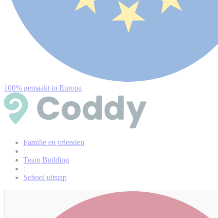
100% gemaakt in Europa
Familie en vrienden
|
Team Building
|
School uitstap