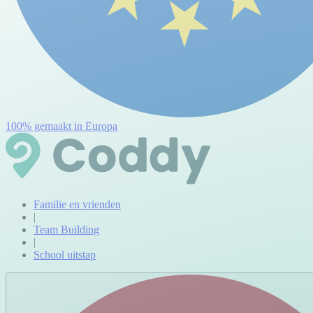
100% gemaakt in Europa
Familie en vrienden
|
Team Building
|
School uitstap