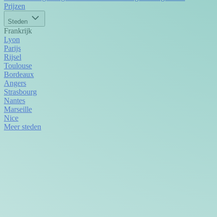
Prijzen
Steden
Frankrijk
Lyon
Parijs
Rijsel
Toulouse
Bordeaux
Angers
Strasbourg
Nantes
Marseille
Nice
Meer steden