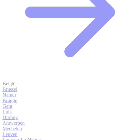
België
Brussel
Namur
Brugge
Gent
Luik
Durbuy
Antwerpen
Mechelen
Leuven
Louvain-La-Neuve