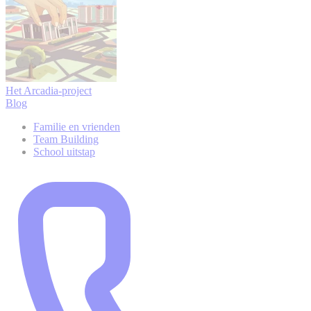
Het Arcadia-project
Blog
Familie en vrienden
Team Building
School uitstap