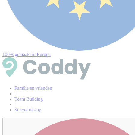
100% gemaakt in Europa
Familie en vrienden
|
Team Building
|
School uitstap