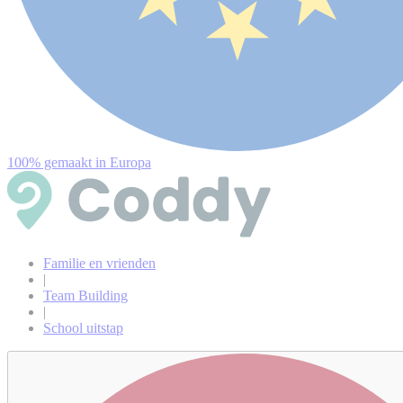
100% gemaakt in Europa
Familie en vrienden
|
Team Building
|
School uitstap