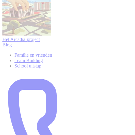
Het Arcadia-project
Blog
Familie en vrienden
Team Building
School uitstap