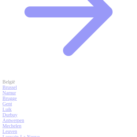
België
Brussel
Namur
Brugge
Gent
Luik
Durbuy
Antwerpen
Mechelen
Leuven
Louvain-La-Neuve