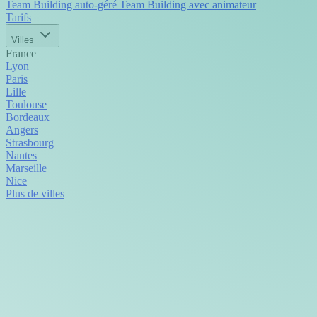
Team Building auto-géré
Team Building avec animateur
Tarifs
Villes
France
Lyon
Paris
Lille
Toulouse
Bordeaux
Angers
Strasbourg
Nantes
Marseille
Nice
Plus de villes