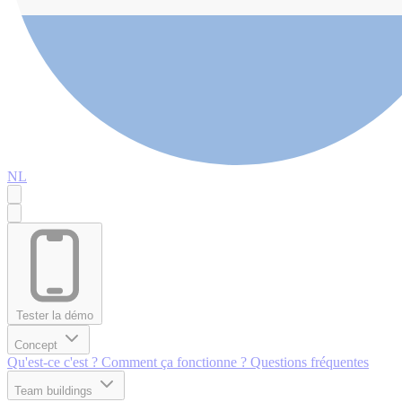
NL
Tester la démo
Concept
Qu'est-ce c'est ?
Comment ça fonctionne ?
Questions fréquentes
Team buildings