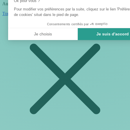
Ok pour vous ?
Aucun article ne correspond à votre recherche.
Pour modifier vos préférences par la suite, cliquez sur le lien 'Préfér
Tout
de cookies' situé dans le pied de page.
Consentements certifiés par
Je choisis
Je suis d'accord