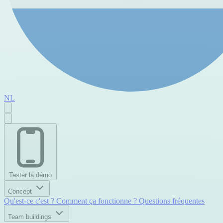
NL
Tester la démo
Concept
Qu'est-ce c'est ?
Comment ça fonctionne ?
Questions fréquentes
Team buildings