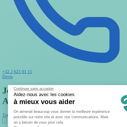
+32 2 621 01 11
Devis
Jeux-coddy : Conseils &
Continuer sans accepter
Aidez-nous avec les cookies
Astuces
à mieux vous aider
Plateforme de Gestion du Consent
On aimerait beaucoup vous donner la meilleure expérience
Tout
Activités
Tips
Blog
possible sur notre site et avec nos communications. Mais
on a besoin de vous pour cela.
Axeptio consent