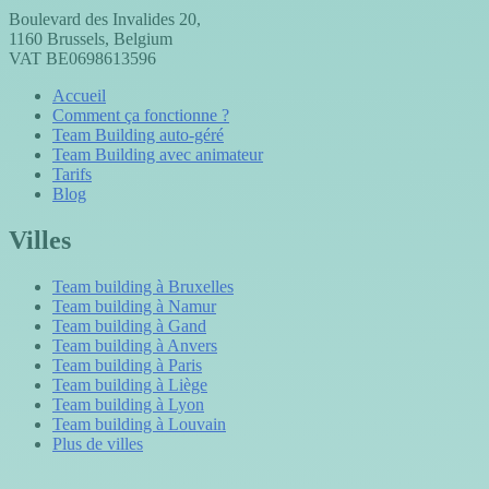
Boulevard des Invalides 20,
1160 Brussels, Belgium
VAT BE0698613596
Accueil
Comment ça fonctionne ?
Team Building auto-géré
Team Building avec animateur
Tarifs
Blog
Villes
Team building à Bruxelles
Team building à Namur
Team building à Gand
Team building à Anvers
Team building à Paris
Team building à Liège
Team building à Lyon
Team building à Louvain
Plus de villes