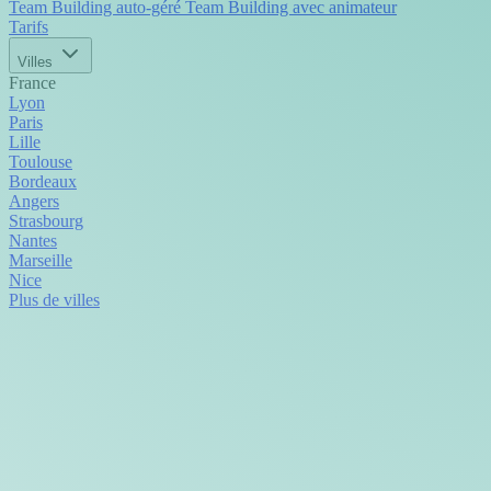
Team Building auto-géré
Team Building avec animateur
Tarifs
Villes
France
Lyon
Paris
Lille
Toulouse
Bordeaux
Angers
Strasbourg
Nantes
Marseille
Nice
Plus de villes