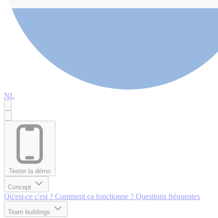
NL
Tester la démo
Concept
Qu'est-ce c'est ?
Comment ça fonctionne ?
Questions fréquentes
Team buildings