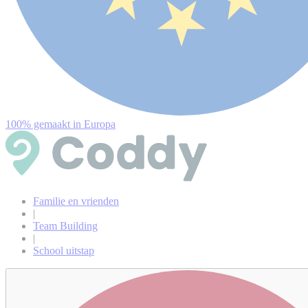
100% gemaakt in Europa
Familie en vrienden
|
Team Building
|
School uitstap