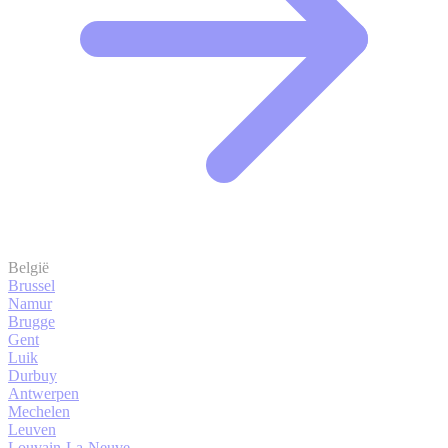
België
Brussel
Namur
Brugge
Gent
Luik
Durbuy
Antwerpen
Mechelen
Leuven
Louvain-La-Neuve