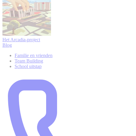
Het Arcadia-project
Blog
Familie en vrienden
Team Building
School uitstap