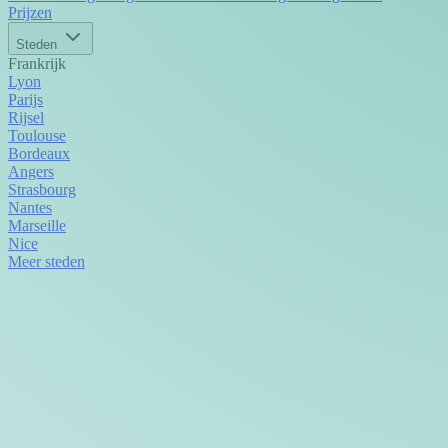
Prijzen
Steden
Frankrijk
Lyon
Parijs
Rijsel
Toulouse
Bordeaux
Angers
Strasbourg
Nantes
Marseille
Nice
Meer steden