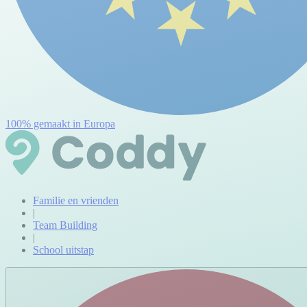
100% gemaakt in Europa
Familie en vrienden
|
Team Building
|
School uitstap