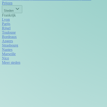
Prijzen
Steden
Frankrijk
Lyon
Parijs
Rijsel
Toulouse
Bordeaux
Angers
Strasbourg
Nantes
Marseille
Nice
Meer steden