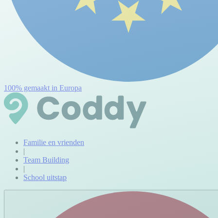
100% gemaakt in Europa
Familie en vrienden
|
Team Building
|
School uitstap