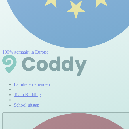
100% gemaakt in Europa
Familie en vrienden
|
Team Building
|
School uitstap