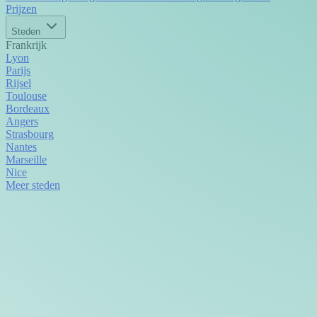
Prijzen
Steden
Frankrijk
Lyon
Parijs
Rijsel
Toulouse
Bordeaux
Angers
Strasbourg
Nantes
Marseille
Nice
Meer steden