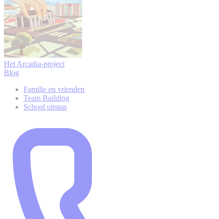
Het Arcadia-project
Blog
Familie en vrienden
Team Building
School uitstap