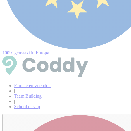
100% gemaakt in Europa
Familie en vrienden
|
Team Building
|
School uitstap