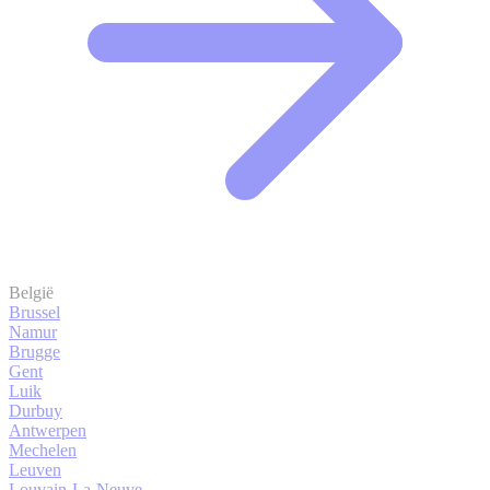
België
Brussel
Namur
Brugge
Gent
Luik
Durbuy
Antwerpen
Mechelen
Leuven
Louvain-La-Neuve