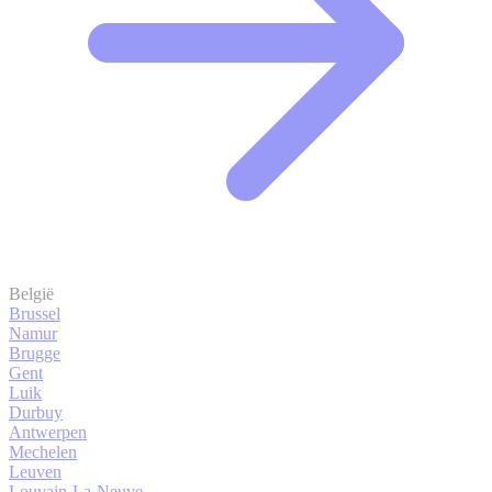
België
Brussel
Namur
Brugge
Gent
Luik
Durbuy
Antwerpen
Mechelen
Leuven
Louvain-La-Neuve