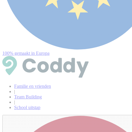
100% gemaakt in Europa
Familie en vrienden
|
Team Building
|
School uitstap