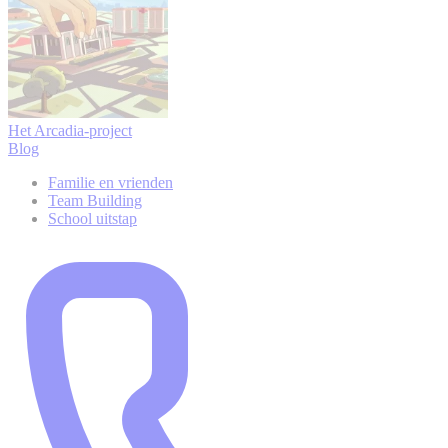
Het Arcadia-project
Blog
Familie en vrienden
Team Building
School uitstap