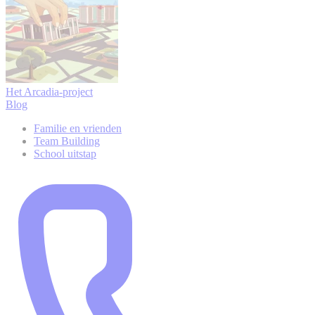
Het Arcadia-project
Blog
Familie en vrienden
Team Building
School uitstap