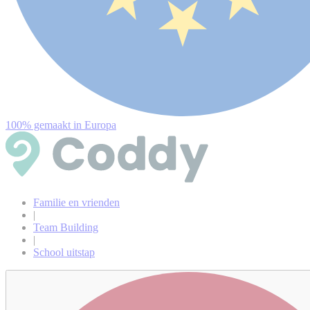
100% gemaakt in Europa
Familie en vrienden
|
Team Building
|
School uitstap