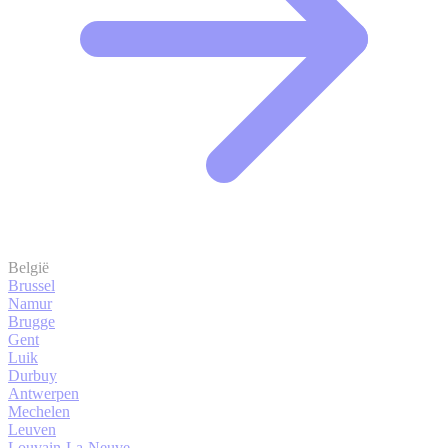
België
Brussel
Namur
Brugge
Gent
Luik
Durbuy
Antwerpen
Mechelen
Leuven
Louvain-La-Neuve