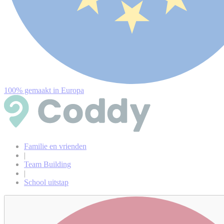
100% gemaakt in Europa
Familie en vrienden
|
Team Building
|
School uitstap