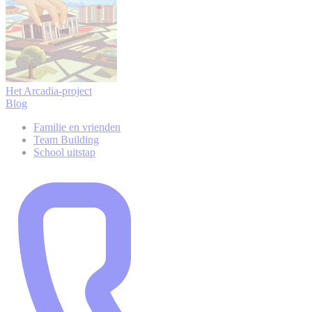
Het Arcadia-project
Blog
Familie en vrienden
Team Building
School uitstap