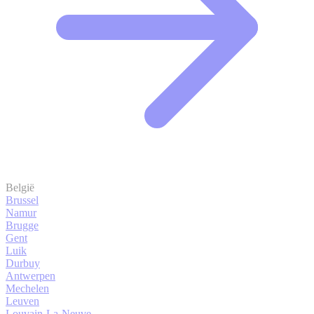
België
Brussel
Namur
Brugge
Gent
Luik
Durbuy
Antwerpen
Mechelen
Leuven
Louvain-La-Neuve