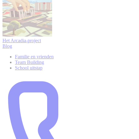
Het Arcadia-project
Blog
Familie en vrienden
Team Building
School uitstap