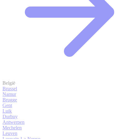
België
Brussel
Namur
Brugge
Gent
Luik
Durbuy
Antwerpen
Mechelen
Leuven
Louvain-La-Neuve