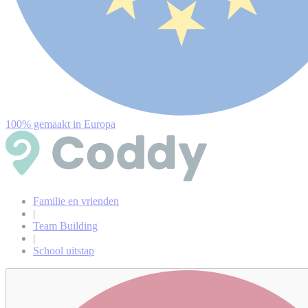
100% gemaakt in Europa
Familie en vrienden
|
Team Building
|
School uitstap