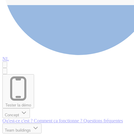
NL
Tester la démo
Concept
Qu'est-ce c'est ?
Comment ça fonctionne ?
Questions fréquentes
Team buildings