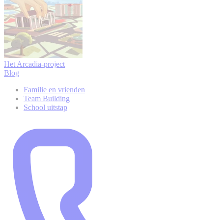
Het Arcadia-project
Blog
Familie en vrienden
Team Building
School uitstap