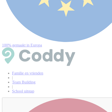
100% gemaakt in Europa
Familie en vrienden
|
Team Building
|
School uitstap