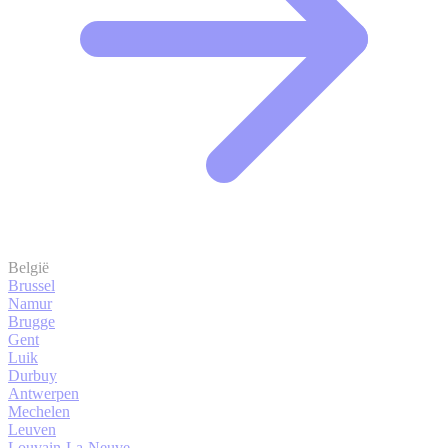
België
Brussel
Namur
Brugge
Gent
Luik
Durbuy
Antwerpen
Mechelen
Leuven
Louvain-La-Neuve