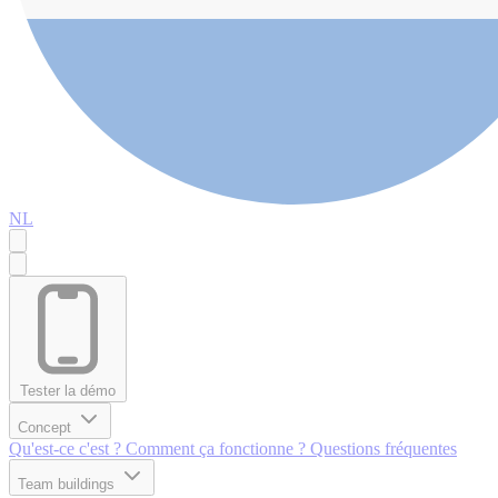
NL
Tester la démo
Concept
Qu'est-ce c'est ?
Comment ça fonctionne ?
Questions fréquentes
Team buildings