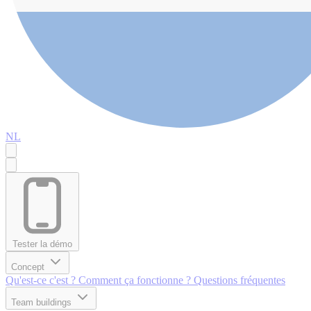
NL
Tester la démo
Concept
Qu'est-ce c'est ?
Comment ça fonctionne ?
Questions fréquentes
Team buildings