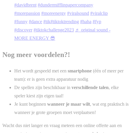
#davidbrent
#dundermifflinpapercompany
#morepassion
#moreenergy
#viralsound
#viralclip
#funny
#dance
#tik
#tiktoktrending
#haha
#fyp
#discover
#tiktokchallenge2023
♬ original sound -
MORE ENERGY 😎
Nog meer voordelen?!
Het wordt gespeeld met een
smartphone
(één of meer per
team): er is geen extra apparatuur nodig
De spellen zijn beschikbaar in
verschillende talen
, elke
speler kiest zijn eigen taal!
Je kunt beginnen
wanneer je maar wilt
, wat erg praktisch is
wanneer je grote groepen moet verplaatsen!
Wacht dus niet langer en vraag meteen een online offerte aan en