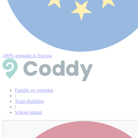
100% gemaakt in Europa
Familie en vrienden
|
Team Building
|
School uitstap