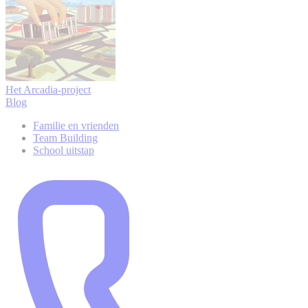
Het Arcadia-project
Blog
Familie en vrienden
Team Building
School uitstap