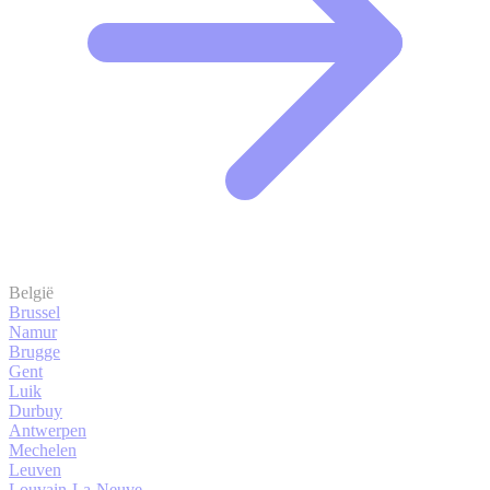
België
Brussel
Namur
Brugge
Gent
Luik
Durbuy
Antwerpen
Mechelen
Leuven
Louvain-La-Neuve