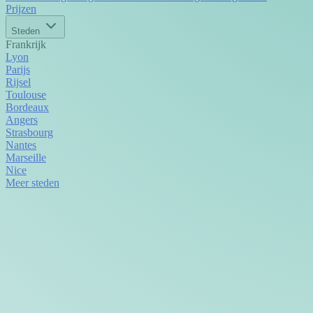
Prijzen
Steden
Frankrijk
Lyon
Parijs
Rijsel
Toulouse
Bordeaux
Angers
Strasbourg
Nantes
Marseille
Nice
Meer steden