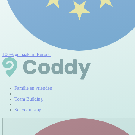
100% gemaakt in Europa
Familie en vrienden
|
Team Building
|
School uitstap