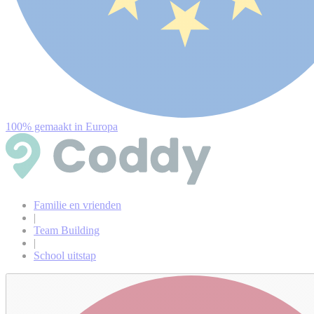
100% gemaakt in Europa
Familie en vrienden
|
Team Building
|
School uitstap