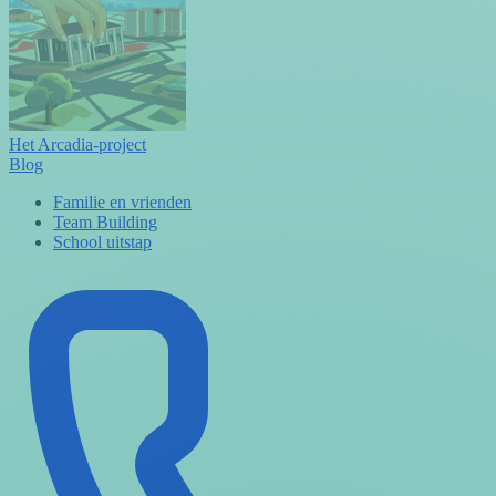
Het Arcadia-project
Blog
Familie en vrienden
Team Building
School uitstap