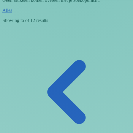
Geen artikelen komen overeen met je zoekopdracht.
Alles
Showing
to
of
12
results