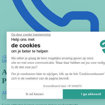
Ga door zonder toestemming
Help ons met
de cookies
om je beter te helpen
Toestemmingsbeheerplatform: Pers
+32 2 621 01 11
We willen je graag de best mogelijke ervaring geven op onze
Offerte
site en met onze communicatie. Maar daar hebben we jou voor nodi
Axeptio consent
Is dit oké voor jou?
Activiteiten : Tips & Trucs -
Om je voorkeuren later te wijzigen, klik op de link 'Cookievoorkeuren'
Pagina 2
zich in de voettekst van de pagina bevindt.
Gecertificeerd door
Alles
Activiteiten
Tips
Blog
Ik wil kiezen
I ga akkoord