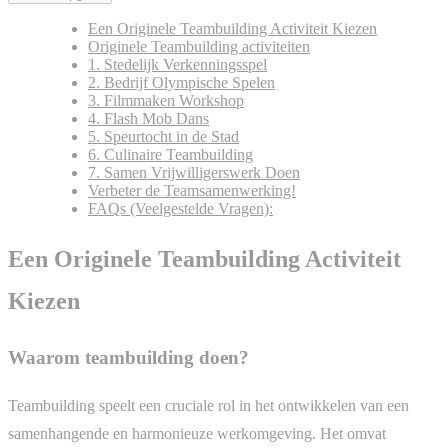
Een Originele Teambuilding Activiteit Kiezen
Originele Teambuilding activiteiten
1. Stedelijk Verkenningsspel
2. Bedrijf Olympische Spelen
3. Filmmaken Workshop
4. Flash Mob Dans
5. Speurtocht in de Stad
6. Culinaire Teambuilding
7. Samen Vrijwilligerswerk Doen
Verbeter de Teamsamenwerking!
FAQs (Veelgestelde Vragen):
Een Originele Teambuilding Activiteit
Kiezen
Waarom teambuilding doen?
Teambuilding speelt een cruciale rol in het ontwikkelen van een
samenhangende en harmonieuze werkomgeving. Het omvat