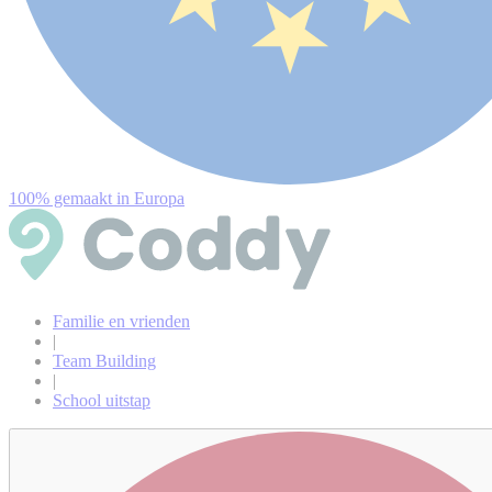
100% gemaakt in Europa
Familie en vrienden
|
Team Building
|
School uitstap