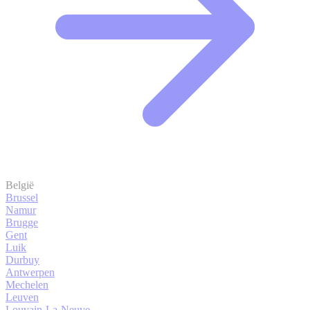
België
Brussel
Namur
Brugge
Gent
Luik
Durbuy
Antwerpen
Mechelen
Leuven
Louvain-La-Neuve