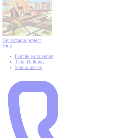
Het Arcadia-project
Blog
Familie en vrienden
Team Building
School uitstap