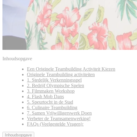
Inhoudsopgave
Een Originele Teambuilding Activiteit Kiezen
Originele Teambuilding activiteiten
1. Stedelijk Verkenningsspel
2. Bedrijf Olympische Spelen
3. Filmmaken Workshop
4. Flash Mob Dans
5. Speurtocht in de Stad
6. Culinaire Teambuilding
7. Samen Vrijwilligerswerk Doen
Verbeter de Teamsamenwerking!
FAQs (Veelgestelde Vragen):
Inhoudsopgave