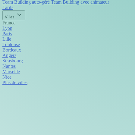
Team Building auto-géré
Team Building avec animateur
Tarifs
Villes
France
Lyon
Paris
Lille
Toulouse
Bordeaux
Angers
Strasbourg
Nantes
Marseille
Nice
Plus de villes