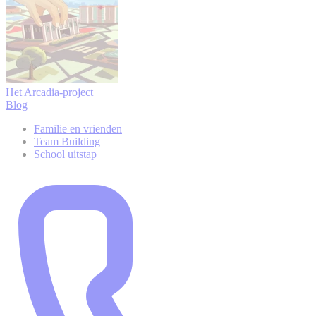
Het Arcadia-project
Blog
Familie en vrienden
Team Building
School uitstap