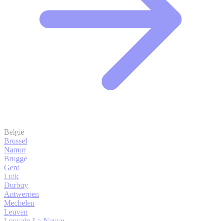
België
Brussel
Namur
Brugge
Gent
Luik
Durbuy
Antwerpen
Mechelen
Leuven
Louvain-La-Neuve