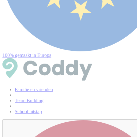
100% gemaakt in Europa
Familie en vrienden
|
Team Building
|
School uitstap