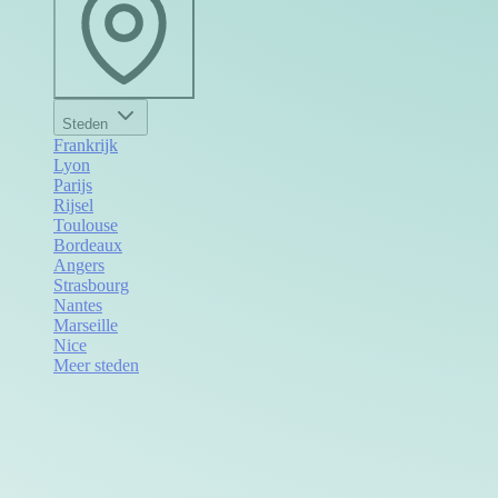
Steden
Frankrijk
Lyon
Parijs
Rijsel
Toulouse
Bordeaux
Angers
Strasbourg
Nantes
Marseille
Nice
Meer steden