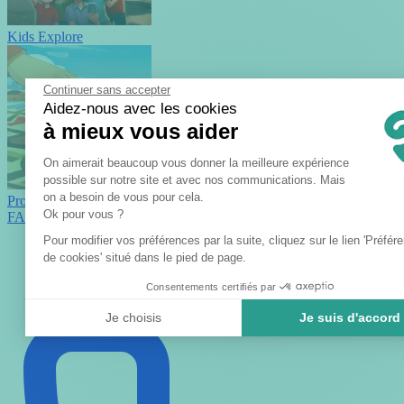
Kids Explore
Continuer sans accepter
Aidez-nous avec les cookies
à mieux vous aider
Plateforme de Gestion du Consent
On aimerait beaucoup vous donner la meilleure expérience
possible sur notre site et avec nos communications. Mais
on a besoin de vous pour cela.
Projet Arcadia
Axeptio consent
Ok pour vous ?
FAQ
Blog
Pour modifier vos préférences par la suite, cliquez sur le lien 'Préfér
Famille et amis
de cookies' situé dans le pied de page.
Team Building
Sortie scolaire
Consentements certifiés par
Je choisis
Je suis d'accord