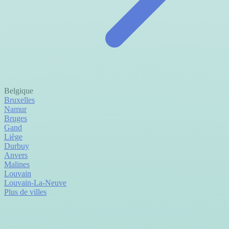
Belgique
Bruxelles
Namur
Bruges
Gand
Liège
Durbuy
Anvers
Malines
Louvain
Louvain-La-Neuve
Plus de villes