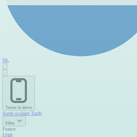
NL
Tester la démo
Sortie scolaire
Tarifs
Villes
France
Lyon