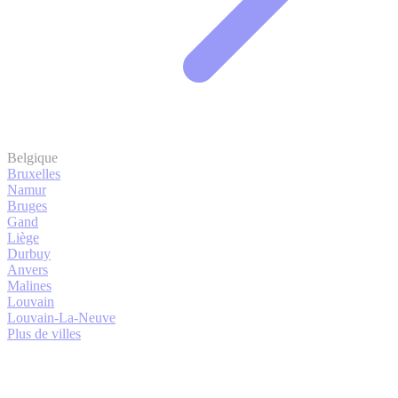
Belgique
Bruxelles
Namur
Bruges
Gand
Liège
Durbuy
Anvers
Malines
Louvain
Louvain-La-Neuve
Plus de villes