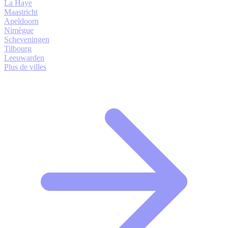
La Haye
Maastricht
Apeldoorn
Nimègue
Scheveningen
Tilbourg
Leeuwarden
Plus de villes