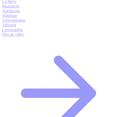
La Haye
Maastricht
Apeldoorn
Nimègue
Scheveningen
Tilbourg
Leeuwarden
Plus de villes