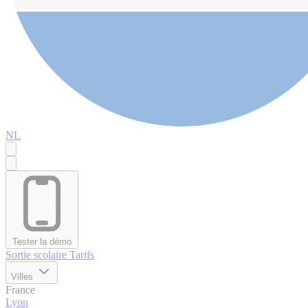
NL
Tester la démo
Sortie scolaire
Tarifs
Villes
France
Lyon