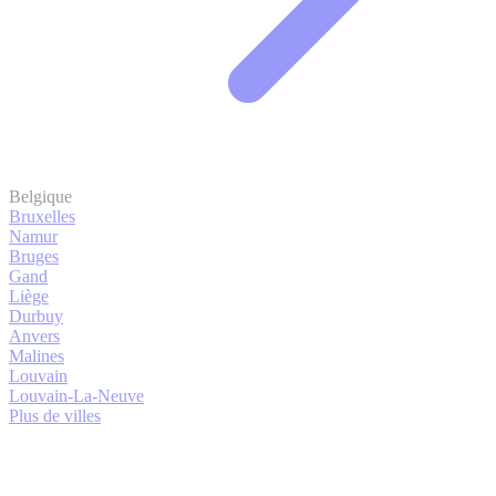
Belgique
Bruxelles
Namur
Bruges
Gand
Liège
Durbuy
Anvers
Malines
Louvain
Louvain-La-Neuve
Plus de villes