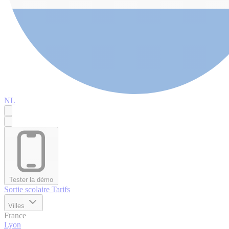
NL
Tester la démo
Sortie scolaire
Tarifs
Villes
France
Lyon