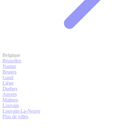
Belgique
Bruxelles
Namur
Bruges
Gand
Liège
Durbuy
Anvers
Malines
Louvain
Louvain-La-Neuve
Plus de villes