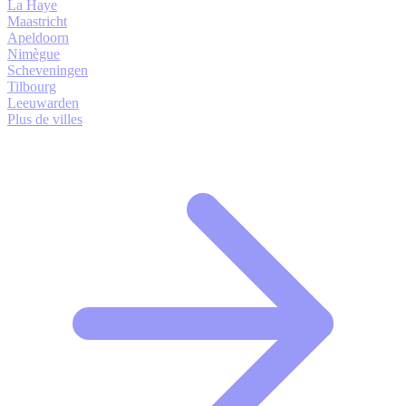
La Haye
Maastricht
Apeldoorn
Nimègue
Scheveningen
Tilbourg
Leeuwarden
Plus de villes