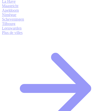
La Haye
Maastricht
Apeldoorn
Nimègue
Scheveningen
Tilbourg
Leeuwarden
Plus de villes