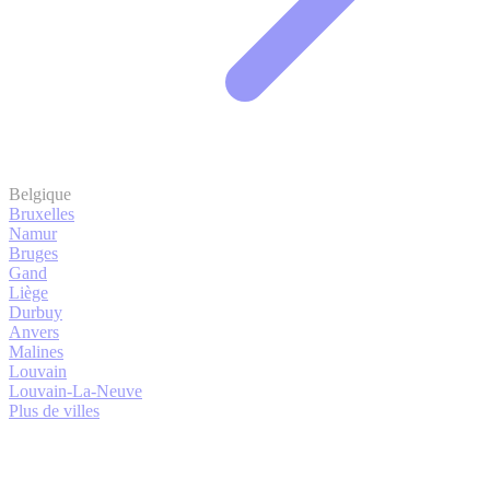
Belgique
Bruxelles
Namur
Bruges
Gand
Liège
Durbuy
Anvers
Malines
Louvain
Louvain-La-Neuve
Plus de villes