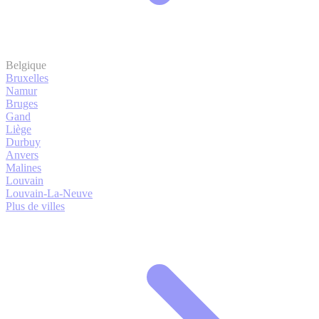
Belgique
Bruxelles
Namur
Bruges
Gand
Liège
Durbuy
Anvers
Malines
Louvain
Louvain-La-Neuve
Plus de villes