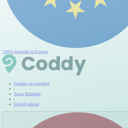
100% gemaakt in Europa
Familie en vrienden
|
Team Building
|
School uitstap