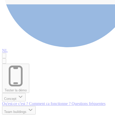
NL
Tester la démo
Concept
Qu'est-ce c'est ?
Comment ça fonctionne ?
Questions fréquentes
Team buildings