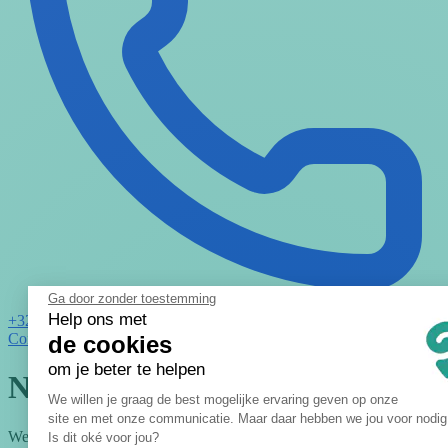
Ga door zonder toestemming
Help ons met
+32 2 621 01 11
Contact
Offerte aanvragen
de cookies
om je beter te helpen
Neem contact met ons op
Toestemmingsbeheerplatform: Pers
We willen je graag de best mogelijke ervaring geven op onze
site en met onze communicatie. Maar daar hebben we jou voor nodi
Axeptio consent
We bespreken graag hoe we je kunnen helpen.
Is dit oké voor jou?