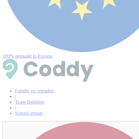
100% gemaakt in Europa
Familie en vrienden
|
Team Building
|
School uitstap