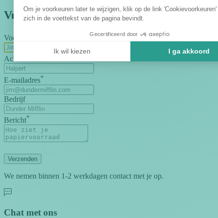
Om je voorkeuren later te wijzigen, klik op de link 'Cookievoorkeuren'
Vul het formulier in
zich in de voettekst van de pagina bevindt.
Gecertificeerd door
*
Voornaam
Ik wil kiezen
I ga akkoord
*
Achternaam
*
E-mailadres
Bedrijf
*
Bericht
Verzenden
We nemen binnen 1-2 werkdagen contact met je op.
Chat met ons