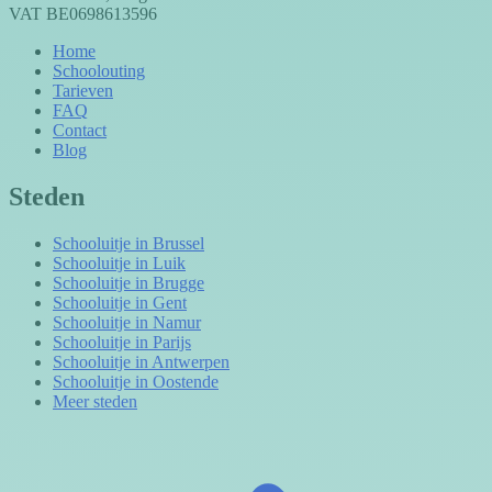
VAT BE0698613596
Home
Schoolouting
Tarieven
FAQ
Contact
Blog
Steden
Schooluitje in Brussel
Schooluitje in Luik
Schooluitje in Brugge
Schooluitje in Gent
Schooluitje in Namur
Schooluitje in Parijs
Schooluitje in Antwerpen
Schooluitje in Oostende
Meer steden