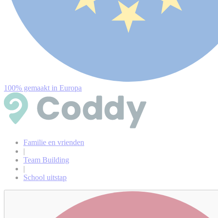
100% gemaakt in Europa
Familie en vrienden
|
Team Building
|
School uitstap