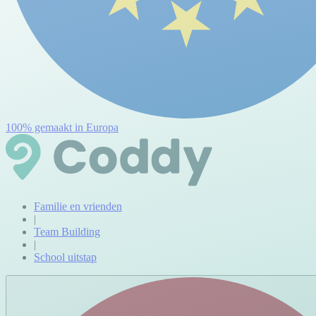
100% gemaakt in Europa
Familie en vrienden
|
Team Building
|
School uitstap