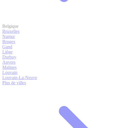
Belgique
Bruxelles
Namur
Bruges
Gand
Liège
Durbuy
Anvers
Malines
Louvain
Louvain-La-Neuve
Plus de villes