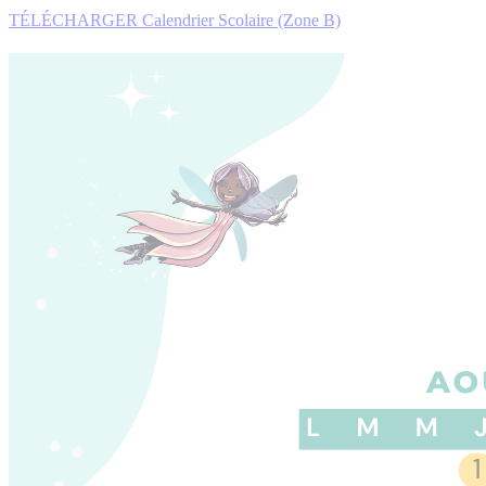
TÉLÉCHARGER Calendrier Scolaire (Zone B)