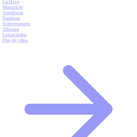
La Haye
Maastricht
Apeldoorn
Nimègue
Scheveningen
Tilbourg
Leeuwarden
Plus de villes