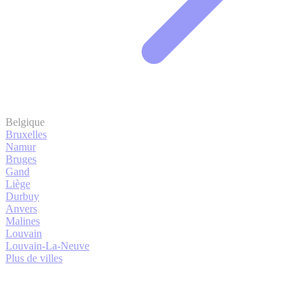
Belgique
Bruxelles
Namur
Bruges
Gand
Liège
Durbuy
Anvers
Malines
Louvain
Louvain-La-Neuve
Plus de villes