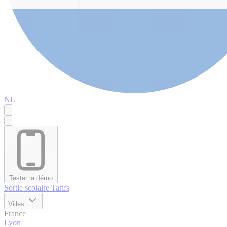
NL
Tester la démo
Sortie scolaire
Tarifs
Villes
France
Lyon