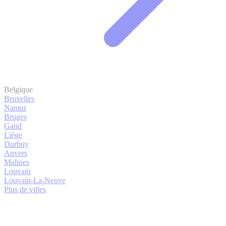
Belgique
Bruxelles
Namur
Bruges
Gand
Liège
Durbuy
Anvers
Malines
Louvain
Louvain-La-Neuve
Plus de villes