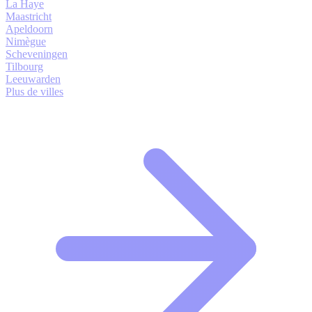
La Haye
Maastricht
Apeldoorn
Nimègue
Scheveningen
Tilbourg
Leeuwarden
Plus de villes